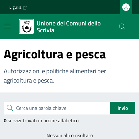
Vai ai contenuti
Vai al footer
Liguria
Unione dei Comuni dello
Scrivia
Agricoltura e pesca
Autorizzazioni e politiche alimentari per
agricoltura e pesca.
Esplora tutti i servizi
Cerca una parola chiave
Invio
0
servizi trovati in ordine alfabetico
Nessun altro risultato