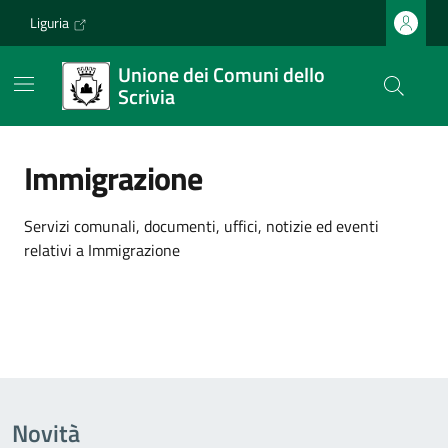
Vai ai contenuti
Vai al footer
Liguria
Unione dei Comuni dello
Scrivia
Immigrazione
Dettagli dell'argomento
Servizi comunali, documenti, uffici, notizie ed eventi
relativi a Immigrazione
Novità